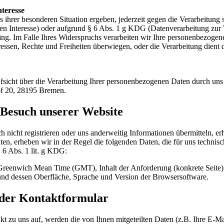
teresse
ihrer besonderen Situation ergeben, jederzeit gegen die Verarbeitung 
en Interesse) oder aufgrund § 6 Abs. 1 g KDG (Datenverarbeitung zur W
ofiling. Im Falle Ihres Widerspruchs verarbeiten wir Ihre personenbezog
eressen, Rechte und Freiheiten überwiegen, oder die Verarbeitung die
fsicht über die Verarbeitung Ihrer personenbezogenen Daten durch uns 
of 20, 28195 Bremen.
 Besuch unserer Website
h nicht registrieren oder uns anderweitig Informationen übermitteln, 
en, erheben wir in der Regel die folgenden Daten, die für uns technis
§ 6 Abs. 1 lit. g KDG:
 Greenwich Mean Time (GMT), Inhalt der Anforderung (konkrete Seite)
und dessen Oberfläche, Sprache und Version der Browsersoftware.
oder Kontaktformular
t zu uns auf, werden die von Ihnen mitgeteilten Daten (z.B. Ihre E-M